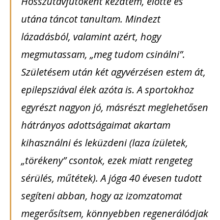
Hosszútávfutóként kezdtem, előtte és
utána táncot tanultam. Mindezt
lázadásból, valamint azért, hogy
megmutassam, „meg tudom csinálni”.
Születésem után két agyvérzésen estem át,
epilepsziával élek azóta is. A sportokhoz
egyrészt nagyon jó, másrészt meglehetősen
hátrányos adottságaimat akartam
kihasználni és leküzdeni (laza ízületek,
„törékeny” csontok, ezek miatt rengeteg
sérülés, műtétek). A jóga 40 évesen tudott
segíteni abban, hogy az izomzatomat
megerősítsem, könnyebben regenerálódjak