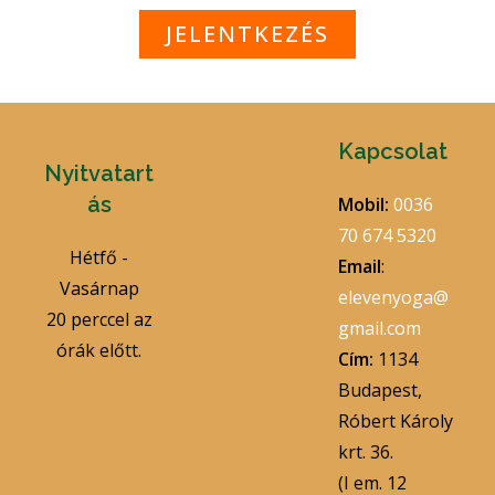
JELENTKEZÉS
Kapcsolat
Nyitvatart
ás
Mobil:
0036
70 674 5320
Hétfő -
Email
:
Vasárnap
elevenyoga@
20 perccel az
gmail.com
órák előtt.
Cím:
1134
Budapest,
Róbert Károly
krt. 36.
(I em. 12