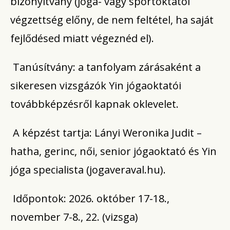
bizonyítvány (jóga- vagy sportoktatói
végzettség előny, de nem feltétel, ha saját
fejlődésed miatt végeznéd el).
Tanúsítvány: a tanfolyam zárásaként a
sikeresen vizsgázók Yin jógaoktatói
továbbképzésről kapnak oklevelet.
A képzést tartja: Lányi Weronika Judit –
hatha, gerinc, női, senior jógaoktató és Yin
jóga specialista (jogaveraval.hu).
Időpontok: 2026. október 17-18.,
november 7-8., 22. (vizsga)