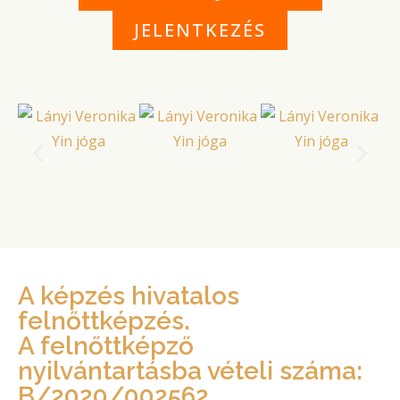
JELENTKEZÉS
A képzés hivatalos
felnőttképzés.
A felnőttképző
nyilvántartásba vételi száma:
B/2020/002562