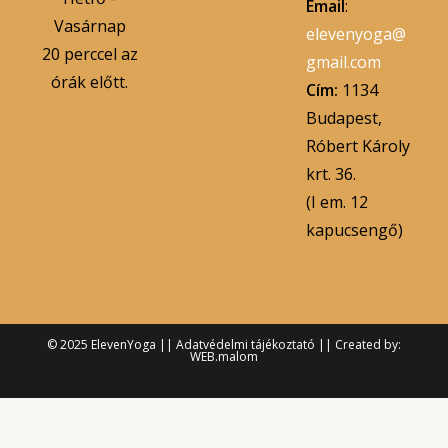
Email
:
Vasárnap
elevenyoga@
20 perccel az
gmail.com
órák előtt.
Cím:
1134
Budapest,
Róbert Károly
krt. 36.
(I em. 12
kapucsengő)
© 2025 ElevenYoga ||
Adatvédelmi tájékoztató
||
Created by:
WEB.malom