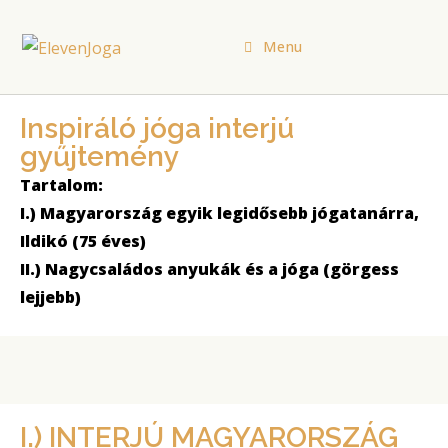
Menu
Inspiráló jóga interjú
gyűjtemény
Tartalom:
I.) Magyarország egyik legidősebb jógatanárra,
Ildikó (75 éves)
II.) Nagycsaládos anyukák és a jóga (görgess
lejjebb)
I.) INTERJÚ MAGYARORSZÁG