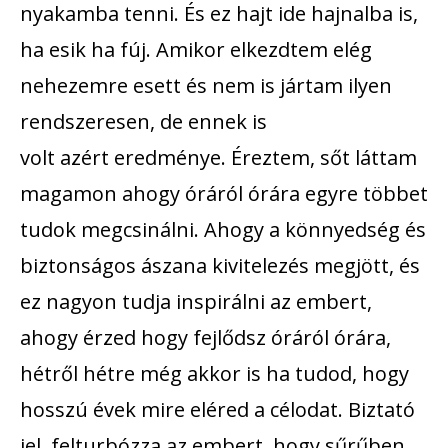
nyakamba tenni. És ez hajt ide hajnalba is,
ha esik ha fúj. Amikor elkezdtem elég
nehezemre esett és nem is jártam ilyen
rendszeresen, de ennek is
volt azért eredménye. Éreztem, sőt láttam
magamon ahogy óráról órára egyre többet
tudok megcsinálni. Ahogy a könnyedség és
biztonságos ászana kivitelezés megjött, és
ez nagyon tudja inspirálni az embert,
ahogy érzed hogy fejlődsz óráról órára,
hétről hétre még akkor is ha tudod, hogy
hosszú évek mire eléred a célodat. Biztató
jel, felturbózza az embert, hogy sűrűben