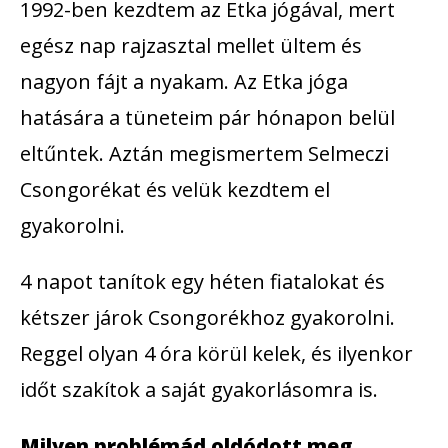
1992-ben kezdtem az Etka jógával, mert
egész nap rajzasztal mellet ültem és
nagyon fájt a nyakam. Az Etka jóga
hatására a tüneteim pár hónapon belül
eltűntek. Aztán megismertem Selmeczi
Csongorékat és velük kezdtem el
gyakorolni.
4 napot tanítok egy héten fiatalokat és
kétszer járok Csongorékhoz gyakorolni.
Reggel olyan 4 óra körül kelek, és ilyenkor
időt szakítok a saját gyakorlásomra is.
Milyen problémád oldódott meg,