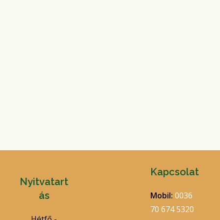
Kapcsolat
Nyitvatart
ás
Mobil:
0036
70 674 5320
Hétfő -