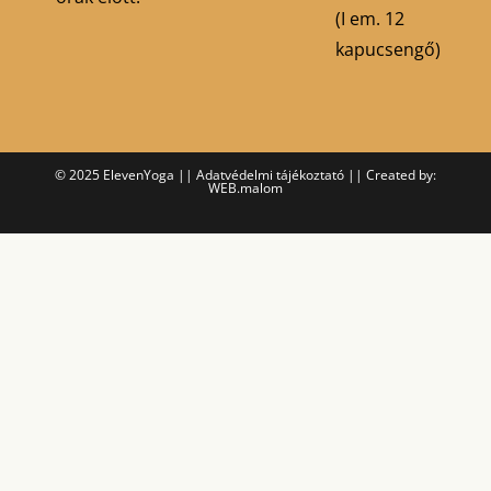
(I em. 12
kapucsengő)
© 2025 ElevenYoga ||
Adatvédelmi tájékoztató
||
Created by:
WEB.malom