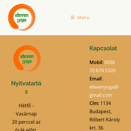
Menu
Kapcsolat
Mobil:
0036
70 674 5320
Email
:
Nyitvatartá
elevenyoga@
s
gmail.com
Cím:
1134
Hétfő -
Budapest,
Vasárnap
Róbert Károly
20 perccel az
krt. 36.
órák előtt.