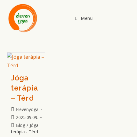
Skip
to
Menu
content
Jóga
terápia
– Térd
Post
Elevenyoga
author:
Post
2025.09.09.
published:
Post
Blog
/
Jóga
category:
terápia - Térd