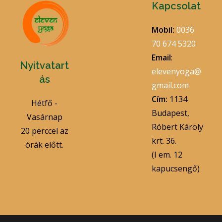
Kapcsolat
Mobil:
0036
70 674 5320
Email
:
Nyitvatart
elevenyoga@
ás
gmail.com
Cím:
1134
Hétfő -
Budapest,
Vasárnap
Róbert Károly
20 perccel az
krt. 36.
órák előtt.
(I em. 12
kapucsengő)