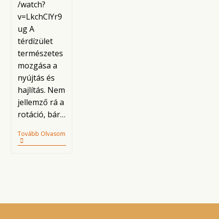
/watch?
v=LkchClYr9
ug A
térdízület
természetes
mozgása a
nyújtás és
hajlítás. Nem
jellemző rá a
rotáció, bár…
Jóga
Tovább Olvasom
Terápia
–
Térd