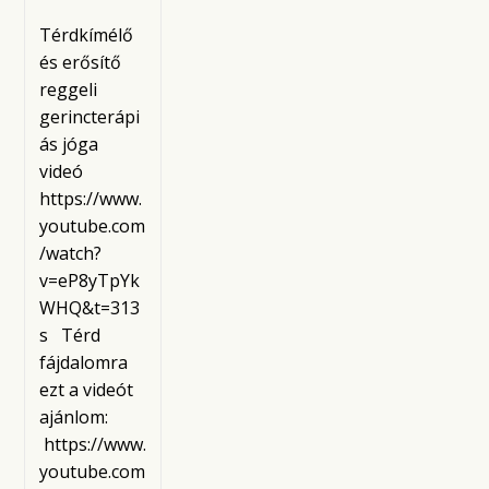
Térdkímélő
és erősítő
reggeli
gerincterápi
ás jóga
videó ​
https://www.
youtube.com
/watch?
v=eP8yTpYk
WHQ&t=313
s Térd
fájdalomra
ezt a videót
ajánlom:
https://www.
youtube.com