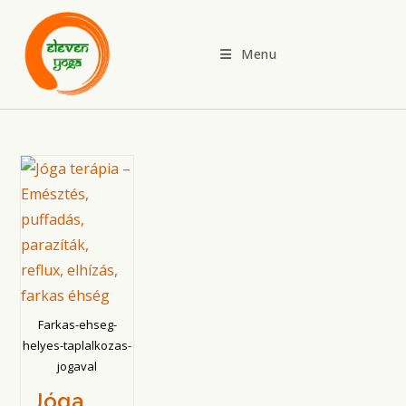
Skip
to
Menu
content
Farkas-ehseg-
helyes-taplalkozas-
jogaval
Jóga