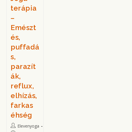
terápia
–
Emészt
és,
puffadá
s,
parazít
ák,
reflux,
elhízás,
farkas
éhség
Post
Elevenyoga
author: