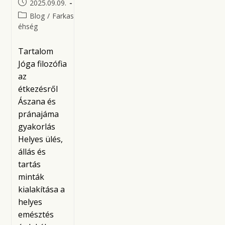
Post
2025.09.09.
published:
Post
Blog
/
Farkas
category:
éhség
Tartalom
Jóga filozófia
az
étkezésről
Ászana és
pránajáma
gyakorlás
Helyes ülés,
állás és
tartás
minták
kialakítása a
helyes
emésztés