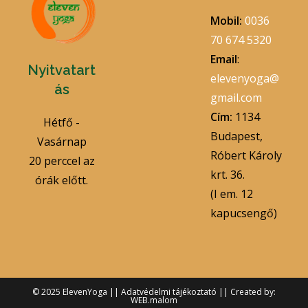
Mobil:
0036
70 674 5320
Email
:
Nyitvatart
elevenyoga@
ás
gmail.com
Cím:
1134
Hétfő -
Budapest,
Vasárnap
Róbert Károly
20 perccel az
krt. 36.
órák előtt.
(I em. 12
kapucsengő)
© 2025 ElevenYoga ||
Adatvédelmi tájékoztató
||
Created by:
WEB.malom