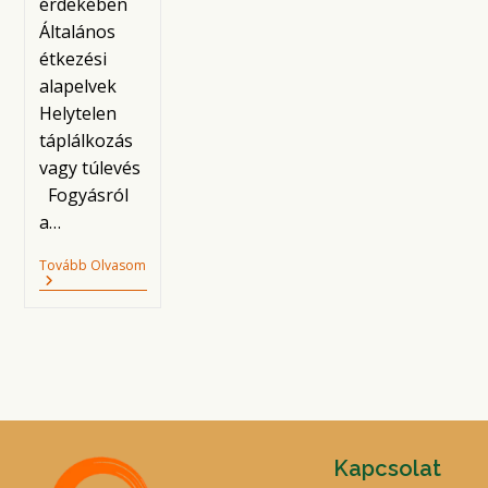
érdekében
Általános
étkezési
alapelvek
Helytelen
táplálkozás
vagy túlevés
Fogyásról
a…
Jóga
Tovább Olvasom
Terápia
–
Emésztés,
Puffadás,
Parazíták,
Reflux,
Elhízás,
Farkas
Éhség
Kapcsolat