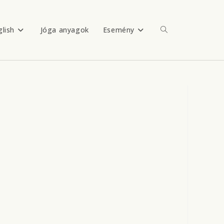
glish
Jóga anyagok
Esemény
Toggle
website
search