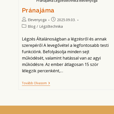
Pránajáma Légzéstechnika elevenyoga
Pránajáma
Post
Post
Elevenyoga
2025.09.03.
author:
published:
Post
Blog
/
Légzőtechnika
category:
Légzés Általánoságban a légzésről és annak
szerepéről A levegővétel a legfontosabb testi
funkciónk. Befolyásolja minden sejt
működését, valamint hatással van az agyi
működésre. Az ember átlagosan 15 ször
lélegzik percenként,…
Pránajáma
Tovább Olvasom